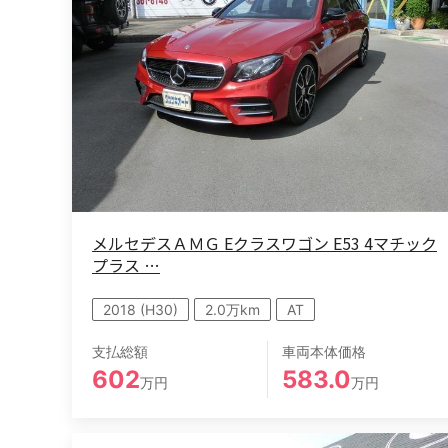
メルセデスＡＭＧ Eクラスワゴン E53 4マチック
プラス …
2018 (H30)
2.0万km
AT
支払総額
車両本体価格
602
583.0
万円
万円