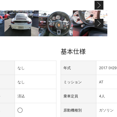
基本仕様
なし
年式
2017 (H29
なし
ミッション
AT
ル
済込
乗車定員
4人
車
◯
原動機種別
ガソリン