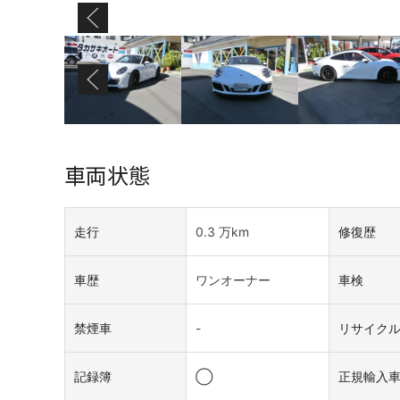
車両状態
走行
0.3 万km
修復歴
車歴
ワンオーナー
車検
禁煙車
-
リサイク
記録簿
◯
正規輸入