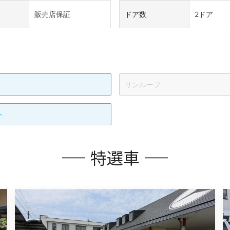
販売店保証
ドア数
2ドア
サンルーフ
ト
特選車