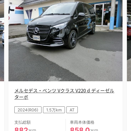
メルセデス・ベンツ Vクラス V220 d ディーゼル
ターボ
2024(R06)
1.5万km
AT
支払総額
車両本体価格
882
858.0