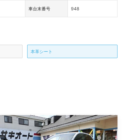
車台末番号
948
本革シート