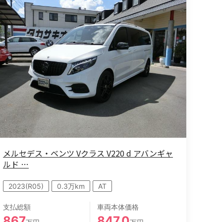
メルセデス・ベンツ Vクラス V220 d アバンギャ
ルド …
2023(R05)
0.3万km
AT
支払総額
車両本体価格
867
847.0