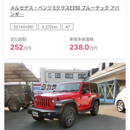
メルセデス・ベンツ EクラスE350 ブルーテック アバ
ンギ…
2014(H26)
3.2万km
AT
支払総額
車両本体価格
252
238.0
万円
万円