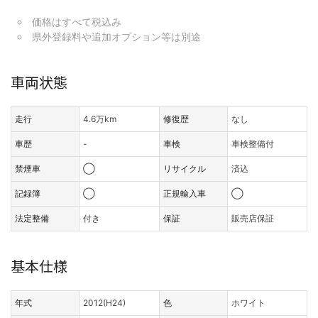
価格はすべて税込み
県外登録料や追加オプション等は別途
車両状態
走行
4.6万km
修復歴
なし
車歴
-
車検
車検整備付
禁煙車
◯
リサイクル
済込
記録簿
◯
正規輸入車
◯
法定整備
付き
保証
販売店保証
基本仕様
年式
2012(H24)
色
ホワイト