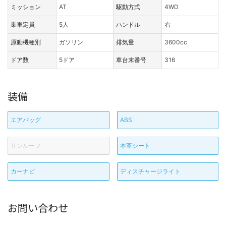
ミッション
AT
駆動方式
4WD
乗車定員
5人
ハンドル
右
原動機種別
ガソリン
排気量
3600cc
ドア数
5ドア
車台末番号
316
装備
エアバッグ
ABS
サンルーフ
本革シート
カーナビ
ディスチャージライト
お問い合わせ