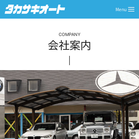
Skip
Menu
to
content
COMPANY
会社案内